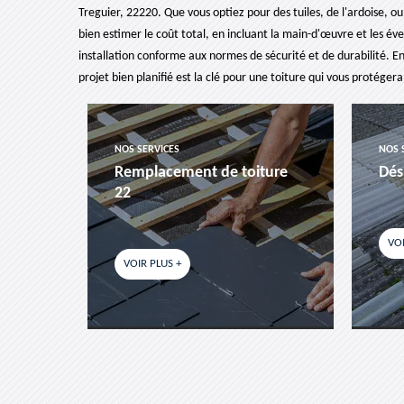
Treguier, 22220. Que vous optiez pour des tuiles, de l'ardoise,
bien estimer le coût total, en incluant la main-d'œuvre et les év
installation conforme aux normes de sécurité et de durabilité. En
projet bien planifié est la clé pour une toiture qui vous protége
NOS SERVICES
NOS 
es-
Remplacement de toiture
Dés
22
VOI
VOIR PLUS +