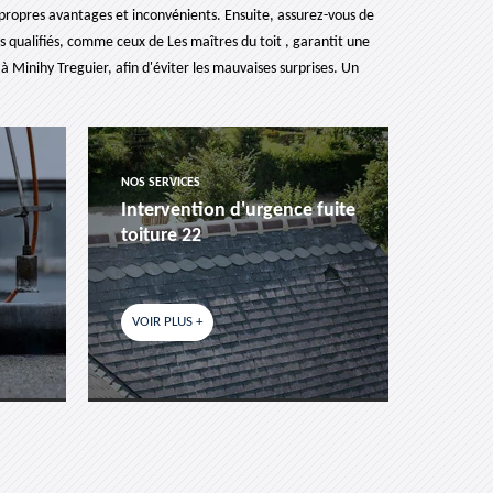
propres avantages et inconvénients. Ensuite, assurez-vous de
ls qualifiés, comme ceux de Les maîtres du toit , garantit une
à Minihy Treguier, afin d'éviter les mauvaises surprises. Un
NOS SERVICES
NOS SER
Intervention d'urgence fuite
Pose 
toiture 22
fenêtr
VOIR PLUS +
VOIR P