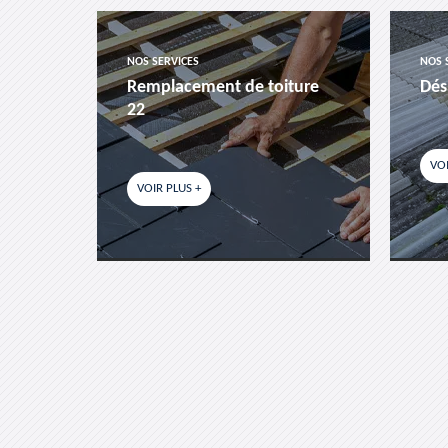
NOS SERVICES
NOS 
es-
Remplacement de toiture
Dés
22
VOI
VOIR PLUS +