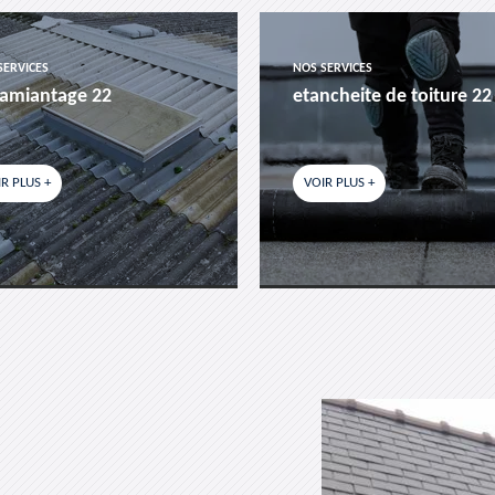
SERVICES
NOS SERVICES
amiantage 22
etancheite de toiture 22
R PLUS +
VOIR PLUS +