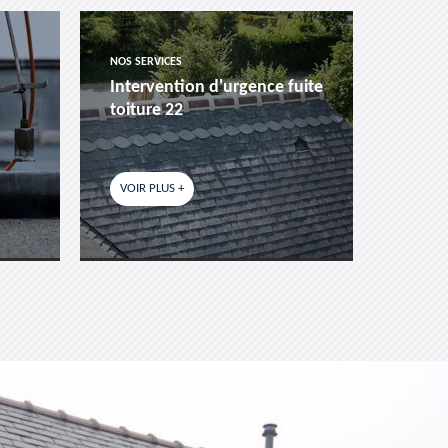
NOS SERVICES
NOS SER
Intervention d'urgence fuite
Pose 
toiture 22
fenêtr
VOIR PLUS +
VOIR P