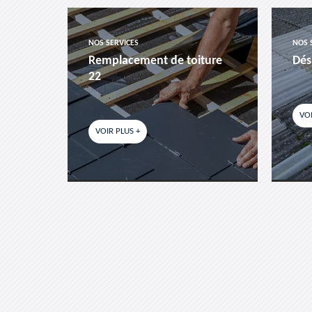
NOS SERVICES
NOS 
es-
Remplacement de toiture
Dés
22
VOI
VOIR PLUS +