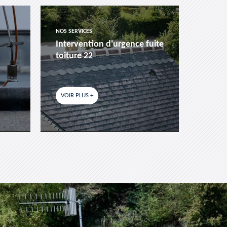
NOS SERVICES
NOS SER
Intervention d'urgence fuite
Pose 
toiture 22
fenêtr
VOIR PLUS +
VOIR P