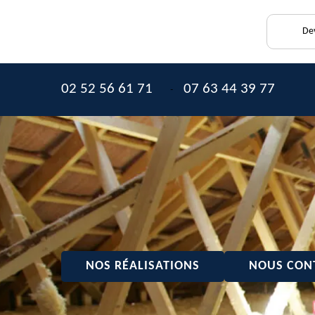
Dev
02 52 56 61 71
07 63 44 39 77
-
NOS RÉALISATIONS
NOUS CON