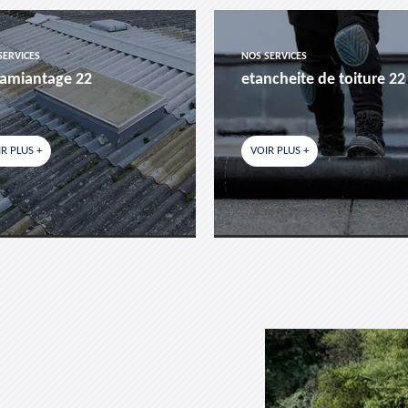
SERVICES
NOS SERVICES
amiantage 22
etancheite de toiture 22
R PLUS +
VOIR PLUS +