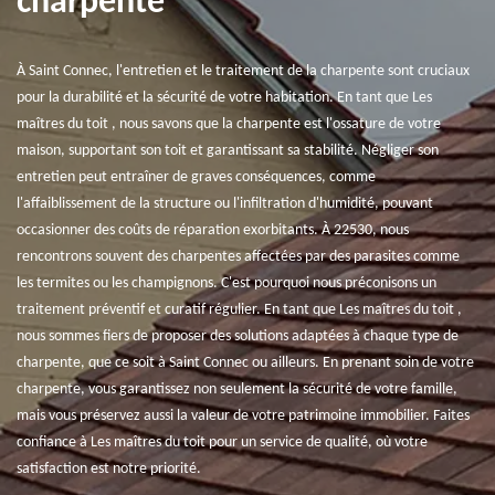
charpente
À Saint Connec, l'entretien et le traitement de la charpente sont cruciaux
pour la durabilité et la sécurité de votre habitation. En tant que Les
maîtres du toit , nous savons que la charpente est l'ossature de votre
maison, supportant son toit et garantissant sa stabilité. Négliger son
entretien peut entraîner de graves conséquences, comme
l'affaiblissement de la structure ou l'infiltration d'humidité, pouvant
occasionner des coûts de réparation exorbitants. À 22530, nous
rencontrons souvent des charpentes affectées par des parasites comme
les termites ou les champignons. C'est pourquoi nous préconisons un
traitement préventif et curatif régulier. En tant que Les maîtres du toit ,
nous sommes fiers de proposer des solutions adaptées à chaque type de
charpente, que ce soit à Saint Connec ou ailleurs. En prenant soin de votre
charpente, vous garantissez non seulement la sécurité de votre famille,
mais vous préservez aussi la valeur de votre patrimoine immobilier. Faites
confiance à Les maîtres du toit pour un service de qualité, où votre
satisfaction est notre priorité.