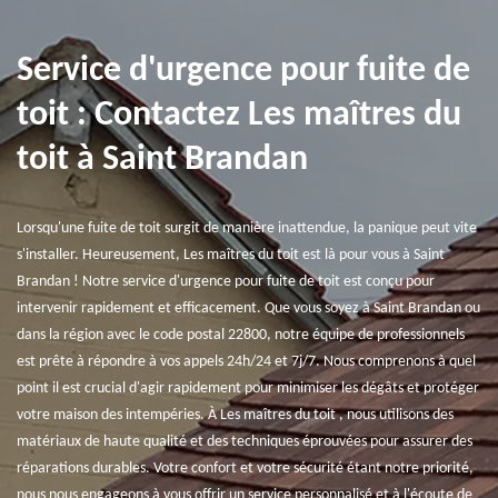
Service d'urgence pour fuite de
toit : Contactez Les maîtres du
toit à Saint Brandan
Lorsqu'une fuite de toit surgit de manière inattendue, la panique peut vite
s'installer. Heureusement, Les maîtres du toit est là pour vous à Saint
Brandan ! Notre service d'urgence pour fuite de toit est conçu pour
intervenir rapidement et efficacement. Que vous soyez à Saint Brandan ou
dans la région avec le code postal 22800, notre équipe de professionnels
est prête à répondre à vos appels 24h/24 et 7j/7. Nous comprenons à quel
point il est crucial d'agir rapidement pour minimiser les dégâts et protéger
votre maison des intempéries. À Les maîtres du toit , nous utilisons des
matériaux de haute qualité et des techniques éprouvées pour assurer des
réparations durables. Votre confort et votre sécurité étant notre priorité,
nous nous engageons à vous offrir un service personnalisé et à l'écoute de