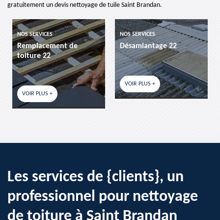
gratuitement un devis nettoyage de tuile Saint Brandan.
CES
NOS SERVICES
NOS SERVICES
ement de
Désamiantage 22
etancheite d
22
VOIR PLUS +
VOIR PLUS +
S +
Les services de {clients}, un
professionnel pour nettoyage
de toiture à Saint Brandan