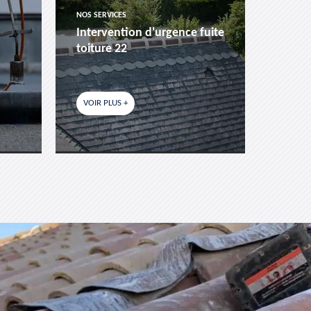
NOS SERVICES
NOS SER
Intervention d'urgence fuite
Pose 
toiture 22
fenêtr
VOIR PLUS +
VOIR P