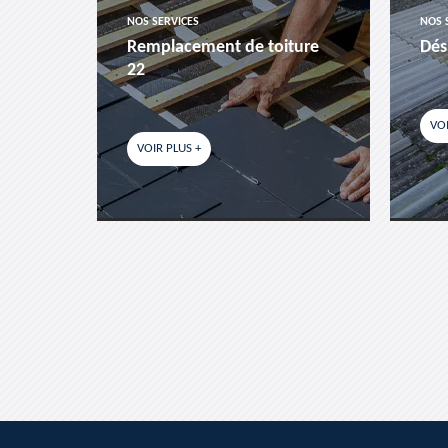
NOS SERVICES
NOS 
es-
Remplacement de toiture
Dés
22
VOI
VOIR PLUS +