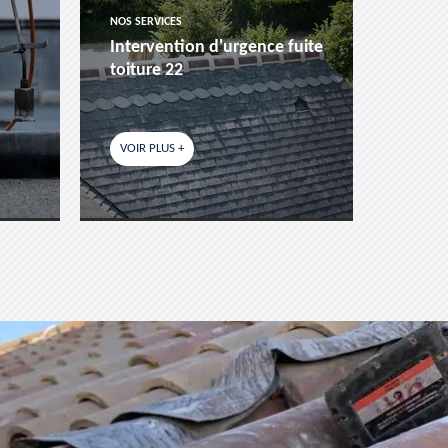
NOS SERVICES
NOS SER
Intervention d'urgence fuite
Pose 
toiture 22
fenêtr
VOIR PLUS +
VOIR P