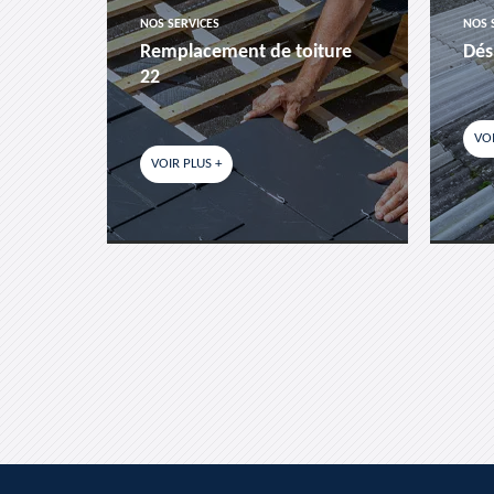
NOS SERVICES
NOS 
es-
Remplacement de toiture
Dés
22
VOI
VOIR PLUS +