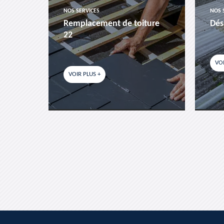
NOS SERVICES
NOS 
es-
Remplacement de toiture
Dés
22
VOI
VOIR PLUS +