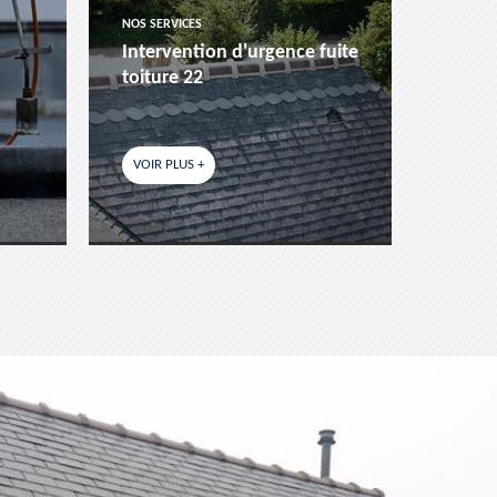
NOS SERVICES
NOS SER
Intervention d'urgence fuite
Pose 
toiture 22
fenêtr
VOIR PLUS +
VOIR P