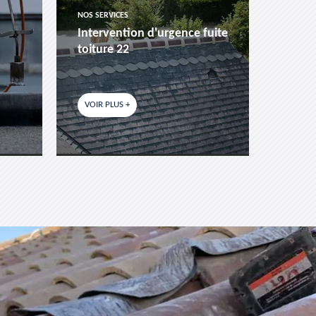
NOS SERVICES
NOS SER
Intervention d'urgence fuite
Pose 
toiture 22
fenêtr
VOIR PLUS +
VOIR P