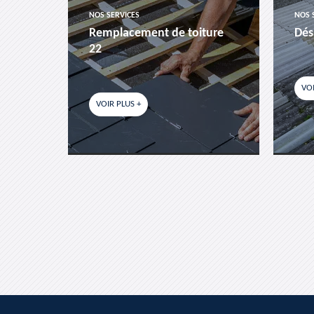
NOS SERVICES
NOS 
es-
Remplacement de toiture
Dés
22
VOI
VOIR PLUS +