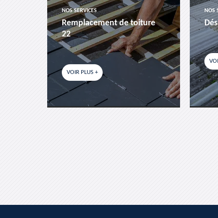
NOS SERVICES
NOS 
es-
Remplacement de toiture
Dés
22
VOI
VOIR PLUS +