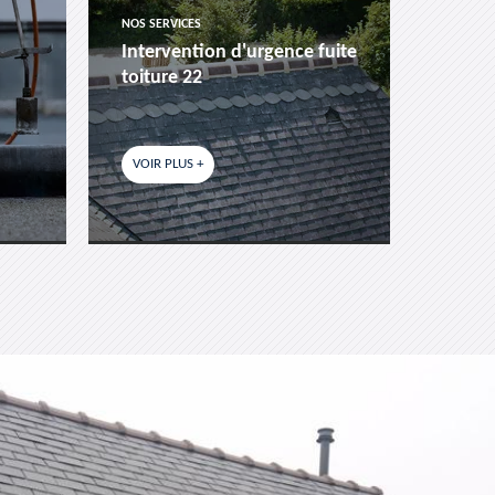
NOS SERVICES
NOS SER
Intervention d'urgence fuite
Pose 
toiture 22
fenêtr
VOIR PLUS +
VOIR P