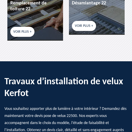
placement de
Désamiantage 22
etanchei
ture 22
VOIR PLUS +
VOIR PLU
IR PLUS +
Travaux d’installation de velux
Kerfot
Vous souhaitez apporter plus de lumière à votre intérieur ? Demandez dès
maintenant votre devis pose de velux 22500. Nos experts vous
accompagnent dans le choix du modèle, l’étude de faisabilité et
l’installation. Obtenez un devis clair, détaillé et sans engagement auprès