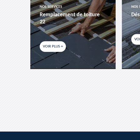
NOS SERVICES
NOS 
es-
Remplacement de toiture
Dés
22
VOI
VOIR PLUS +