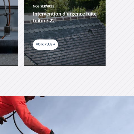
NOS SERVICES
NOS SER
Intervention d'urgence fuite
Pose 
toiture 22
fenêtr
VOIR PLUS +
VOIR P