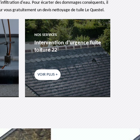
'infiltration d'eau. Pour écarter des dommages conséquents, il
our vous gratuitement un devis nettoyage de tuile Le Questel.
NOS SERVICES
NOS SER
Intervention d'urgence fuite
Pose 
toiture 22
fenêtr
VOIR PLUS +
VOIR P