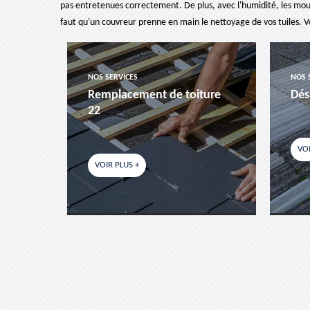
pas entretenues correctement. De plus, avec l'humidité, les mous
faut qu'un couvreur prenne en main le nettoyage de vos tuiles. V
NOS SERVICES
NOS 
es-
Remplacement de toiture
Dés
22
VOI
VOIR PLUS +