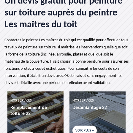
Un devis gratuit pour peinture
sur toiture auprès du peintre
Les maîtres du toit
Contactez le peintre Les maîtres du toit qui est qualifié pour effectuer tous
travaux de peinture sur toiture. Il maîtrise les interventions quelle que soit
la forme de la toiture (inclinée, arrondie, plate) et quel que soit le
matériau de la couverture. Il sait choisir la bonne peinture pour assurer ses
fonctions protectrices et esthétiques. Pour connaître les coûts de son
intervention, il établit un devis avec 0€ de frais et sans engagement. Le
devis est détaillé avec une période de réflexion avant validation.
NOS SERVICES
NOS SERVICES
ment de
Désamiantage 22
etancheite de 
VOIR PLUS +
VOIR PLUS +