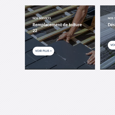
NOS SERVICES
NOS 
es-
Remplacement de toiture
Dés
22
VOI
VOIR PLUS +