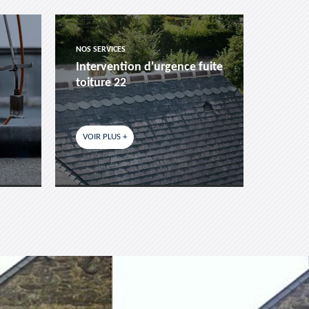
NOS SERVICES
NOS SER
Intervention d'urgence fuite
Pose 
toiture 22
fenêtr
VOIR PLUS +
VOIR P