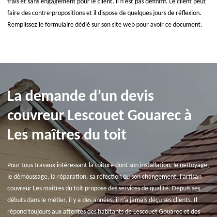
frais et sans engagement pour le client, il n’est pas définitif. Le client peut
faire des contre-propositions et il dispose de quelques jours de réflexion.
Remplissez le formulaire dédié sur son site web pour avoir ce document.
La demande d’un devis
couvreur Lescouet Gouarec à
Les maîtres du toit
Pour tous travaux intéressant la toiture dont son installation, le nettoyage,
le démoussage, la réparation, sa réfection ou son changement, l’artisan
couvreur Les maîtres du toit propose des services de qualité. Depuis ses
débuts dans le métier, il y a des années, il n’a jamais déçu ses clients. Il
répond toujours aux attentes des habitants de Lescouet Gouarec et des