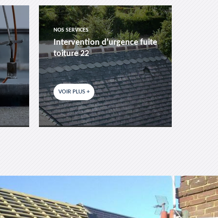
NOS SERVICES
NOS SER
Intervention d'urgence fuite
Pose 
toiture 22
fenêtr
VOIR PLUS +
VOIR P