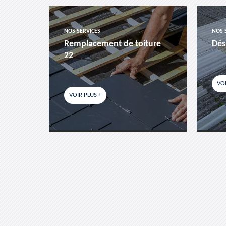
NOS SERVICES
NOS 
es-
Remplacement de toiture
Dés
22
VOI
VOIR PLUS +