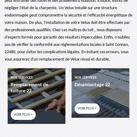
peut entraîner des fuites et des problèmes d'isolation. Ensuite, évitez de
négliger l'état de la charpente. Un Velux installé sur une structure
endommagée peut compromettre la sécurité et l'efficacité énergétique de
votre maison. De plus, l'installation de votre Velux doit être effectuée par
des professionnels qualifiés. Chez Les maîtres du toit , nous disposons
d'experts formés pour garantir des résultats impeccables. Enfin, n'oubliez
pas de vérifier la conformité aux réglementations locales à Saint Connan,
22480, pour éviter les complications légales. En évitant ces erreurs, vous
vous assurerez d'un remplacement de Velux réussi et durable.
SERVICES
NOS SERVICES
NOS SERVI
placement de
Désamiantage 22
etanchei
ture 22
VOIR PLUS +
VOIR PLU
IR PLUS +