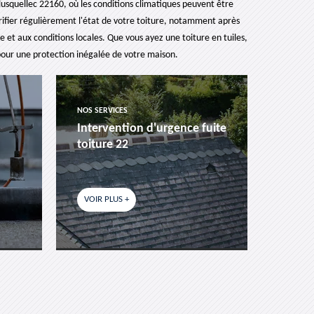
Plusquellec 22160, où les conditions climatiques peuvent être
 vérifier régulièrement l'état de votre toiture, notamment après
re et aux conditions locales. Que vous ayez une toiture en tuiles,
pour une protection inégalée de votre maison.
NOS SERVICES
NOS SER
Intervention d'urgence fuite
Pose 
toiture 22
fenêtr
VOIR PLUS +
VOIR P