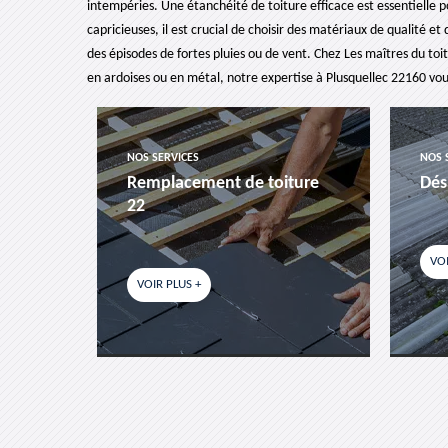
intempéries. Une étanchéité de toiture efficace est essentielle po
capricieuses, il est crucial de choisir des matériaux de qualité e
des épisodes de fortes pluies ou de vent. Chez Les maîtres du toit
en ardoises ou en métal, notre expertise à Plusquellec 22160 vo
NOS SERVICES
NOS 
es-
Remplacement de toiture
Dés
22
VOI
VOIR PLUS +