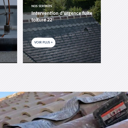
NOS SERVICES
NOS SER
Intervention d'urgence fuite
Pose 
toiture 22
fenêtr
VOIR PLUS +
VOIR P