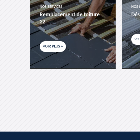
NOS SERVICES
NOS 
es-
Remplacement de toiture
Dés
22
VOI
VOIR PLUS +