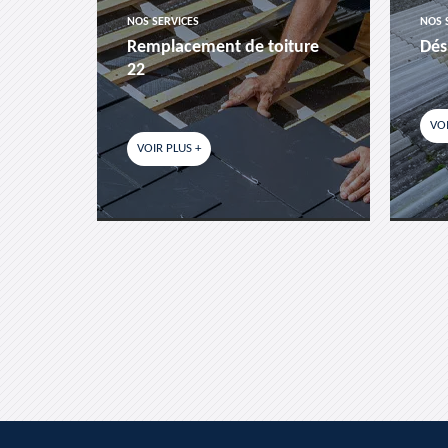
NOS SERVICES
NOS 
es-
Remplacement de toiture
Dés
22
VOI
VOIR PLUS +