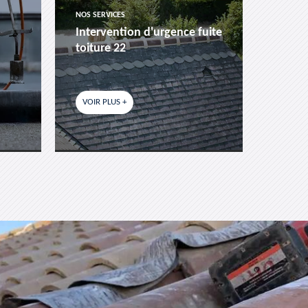
NOS SERVICES
NOS SER
Intervention d'urgence fuite
Pose 
toiture 22
fenêtr
VOIR PLUS +
VOIR P