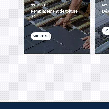
NOS SERVICES
NOS 
es-
Remplacement de toiture
Dés
22
VOI
VOIR PLUS +