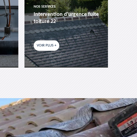
NOS SERVICES
NOS SER
Intervention d'urgence fuite
Pose 
toiture 22
fenêtr
VOIR PLUS +
VOIR P