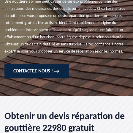
Une gouttière abîmée peut causer de sérieux problèmes comme des
infiltrations, des moisissures, des dégâts sur la façade... Chez Les maîtres
du toit , nous vous proposons un devis réparation gouttière sur mesure,
totalement gratuit. Nos artisans identifient rapidement l’origine du
problème et interviennent efficacement. Qu’il s’agisse d’une fuite, d’un
affaissement ou d’un bouchon, notre équipe dispose la solution adaptée.
Obtenez un devis clair, détaillé et sans surprise. Faites confiance à notre
expertise pour vous proposer un service de réparation selon les normes.
CONTACTEZ-NOUS !
Obtenir un devis réparation de
gouttière 22980 gratuit