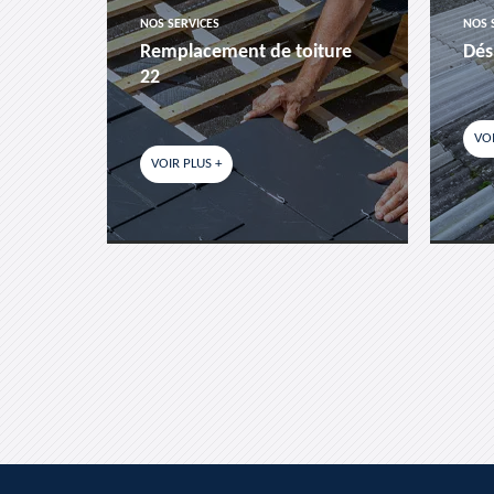
NOS SERVICES
NOS 
es-
Remplacement de toiture
Dés
22
VOI
VOIR PLUS +