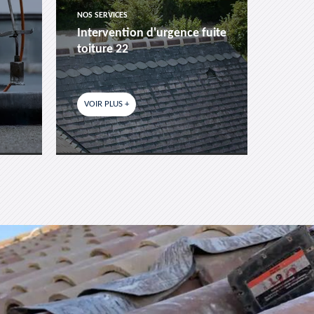
NOS SERVICES
NOS SER
Intervention d'urgence fuite
Pose 
toiture 22
fenêtr
VOIR PLUS +
VOIR P