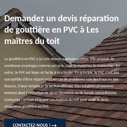
Demandez un devis réparation
de gouttière en PVC à Les
maîtres du toit
La gouttière en PVC a la cote depuis quelques années. Elle possède de
nombreux avantages comme son prix, c’est le matériau le moins cher. En
outre, le PVC est léger et facile à manipuler. En principe, le PVC n’est pas
susceptible d’être réparé mais en cas de problèmes tels des trous ou des
fissures, il faut remplacer la section abîmée. Des solutions provisoires
existent dont l’utilisation de spray bitumeux ou de bande autoadhésive.
Contactez l’artisan zingueur Les maîtres du toit pour avoir le devis
réparation gouttière en PVC.
CONTACTEZ-NOUS !