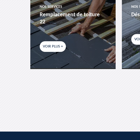
NOS SERVICES
NOS 
es-
Remplacement de toiture
Dés
22
VOI
VOIR PLUS +