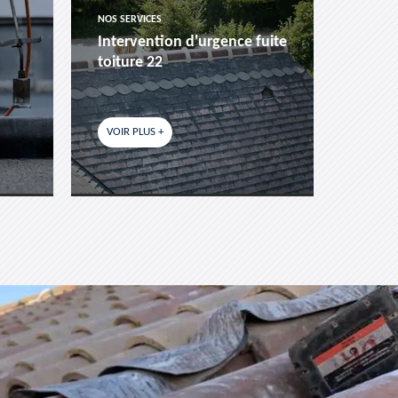
NOS SERVICES
NOS SER
Intervention d'urgence fuite
Pose 
toiture 22
fenêtr
VOIR PLUS +
VOIR P