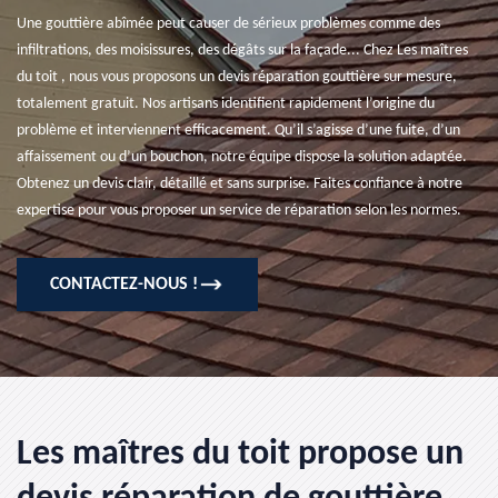
Une gouttière abîmée peut causer de sérieux problèmes comme des
infiltrations, des moisissures, des dégâts sur la façade... Chez Les maîtres
du toit , nous vous proposons un devis réparation gouttière sur mesure,
totalement gratuit. Nos artisans identifient rapidement l’origine du
problème et interviennent efficacement. Qu’il s’agisse d’une fuite, d’un
affaissement ou d’un bouchon, notre équipe dispose la solution adaptée.
Obtenez un devis clair, détaillé et sans surprise. Faites confiance à notre
expertise pour vous proposer un service de réparation selon les normes.
CONTACTEZ-NOUS !
Les maîtres du toit propose un