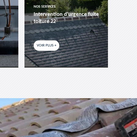
NOS SERVICES
NOS SER
Intervention d'urgence fuite
Pose 
toiture 22
fenêtr
VOIR PLUS +
VOIR P