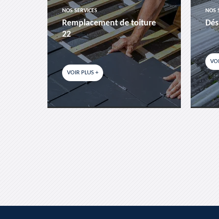
NOS SERVICES
NOS 
es-
Remplacement de toiture
Dés
22
VOI
VOIR PLUS +