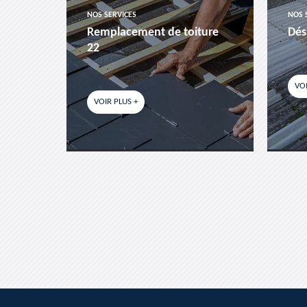
NOS SERVICES
NOS 
es-
Remplacement de toiture
Dés
22
VOI
VOIR PLUS +