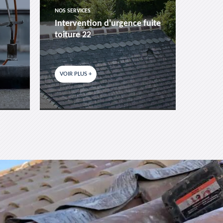
NOS SERVICES
NOS SER
Intervention d'urgence fuite
Pose 
toiture 22
fenêtr
VOIR PLUS +
VOIR P