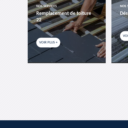
NOS SERVICES
NOS 
es-
Remplacement de toiture
Dés
22
VOI
VOIR PLUS +