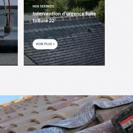
NOS SERVICES
NOS SER
Intervention d'urgence fuite
Pose 
toiture 22
fenêtr
VOIR PLUS +
VOIR P