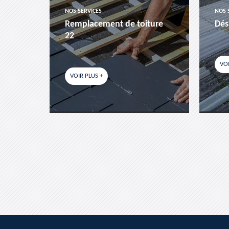
NOS SERVICES
NOS 
es-
Remplacement de toiture
Dés
22
VOI
VOIR PLUS +