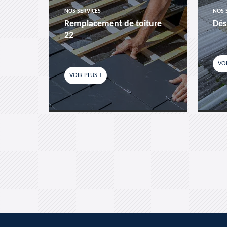
NOS SERVICES
NOS 
es-
Remplacement de toiture
Dés
22
VOI
VOIR PLUS +