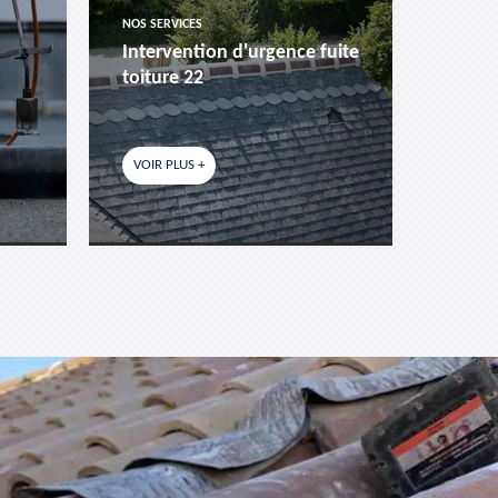
NOS SERVICES
NOS SER
Intervention d'urgence fuite
Pose 
toiture 22
fenêtr
VOIR PLUS +
VOIR P