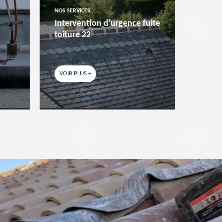
NOS SERVICES
NOS SER
Intervention d'urgence fuite
Pose 
toiture 22
fenêtr
VOIR PLUS +
VOIR P