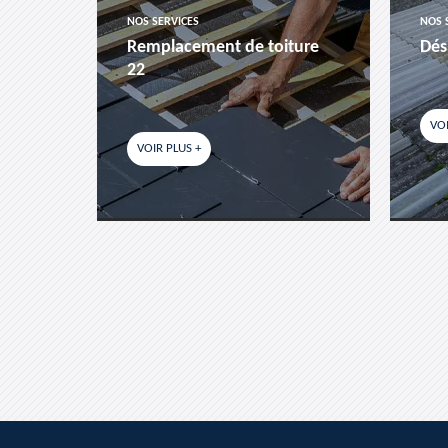
NOS SERVICES
NOS 
es-
Remplacement de toiture
Dés
22
VOI
VOIR PLUS +