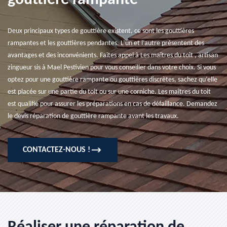
gouttière rampante
Deux principaux types de gouttière existent, ce sont les gouttières
rampantes et les gouttières pendantes. L’un et l’autre présentent des
avantages et des inconvénients. Faites appel à Les maîtres du toit , artisan
zingueur sis à Mael Pestivien pour vous conseiller dans votre choix. Si vous
optez pour une gouttière rampante ou gouttières discrètes, sachez qu’elle
est placée sur une partie du toit ou sur une corniche. Les maîtres du toit
est qualifié pour assurer les préparations en cas de défaillance. Demandez
le devis réparation de gouttière rampante avant les travaux.
CONTACTEZ-NOUS !