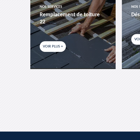
NOS SERVICES
NOS 
es-
Remplacement de toiture
Dés
22
VOI
VOIR PLUS +