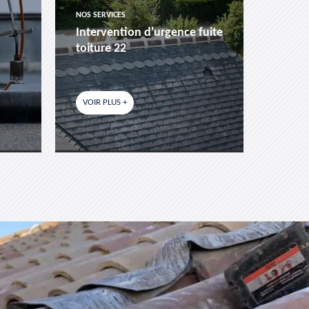
NOS SERVICES
NOS SER
Intervention d'urgence fuite
Pose 
toiture 22
fenêtr
VOIR PLUS +
VOIR P