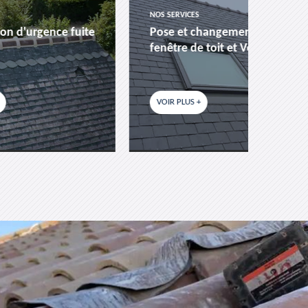
NOS SERVICES
NOS SER
uite
Pose et changement de
Zingu
fenêtre de toit et Velux 22
zingue
VOIR PLUS +
VOIR P