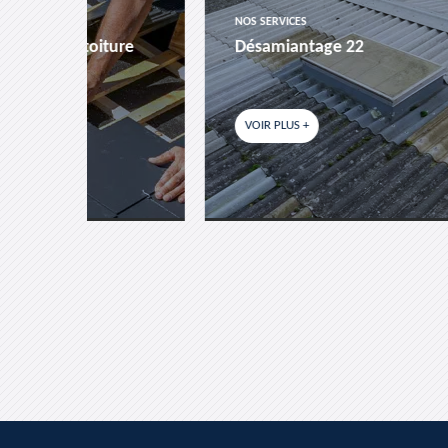
NOS SERVICES
NOS 
ture
Désamiantage 22
eta
VOIR PLUS +
VOI