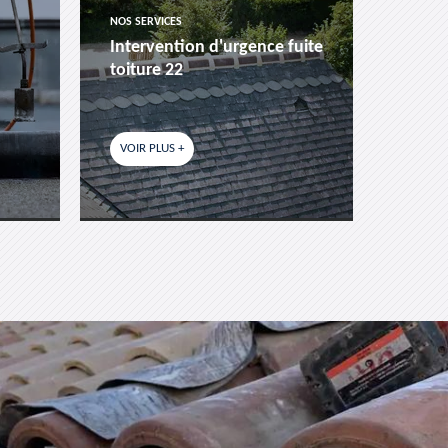
NOS SERVICES
NOS SER
Intervention d'urgence fuite
Pose 
toiture 22
fenêtr
VOIR PLUS +
VOIR P