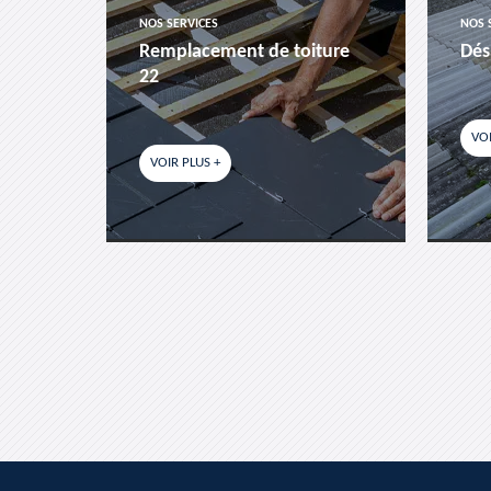
NOS SERVICES
NOS 
es-
Remplacement de toiture
Dés
22
VOI
VOIR PLUS +