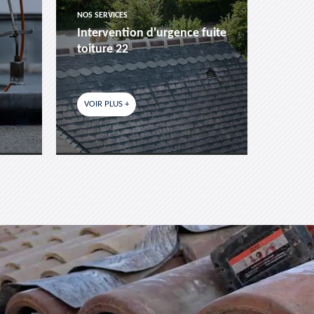
NOS SERVICES
NOS SER
Intervention d'urgence fuite
Pose 
toiture 22
fenêtr
VOIR PLUS +
VOIR P