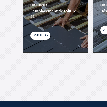
NOS SERVICES
NOS 
es-
Remplacement de toiture
Dés
22
VOI
VOIR PLUS +