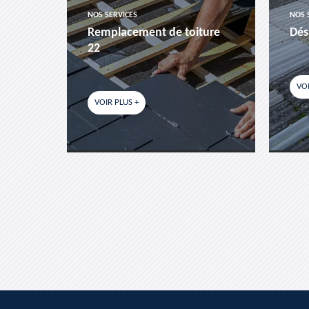
NOS SERVICES
NOS 
es-
Remplacement de toiture
Dés
22
VOI
VOIR PLUS +