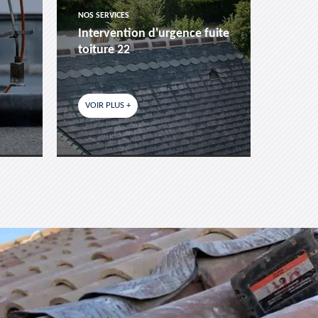
NOS SERVICES
NOS SER
Intervention d'urgence fuite
Pose 
toiture 22
fenêtr
VOIR PLUS +
VOIR P