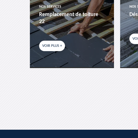
NOS SERVICES
NOS 
es-
Remplacement de toiture
Dés
22
VOI
VOIR PLUS +