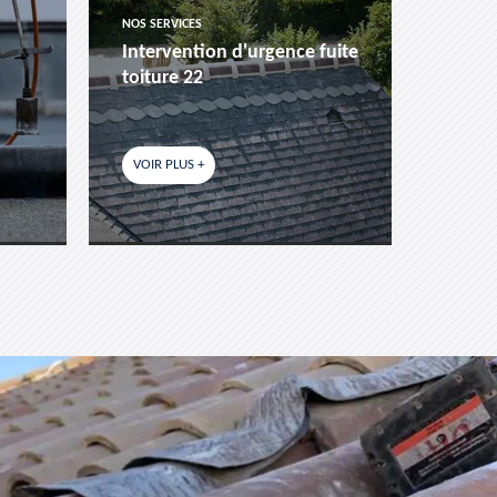
NOS SERVICES
NOS SER
Intervention d'urgence fuite
Pose 
toiture 22
fenêtr
VOIR PLUS +
VOIR P