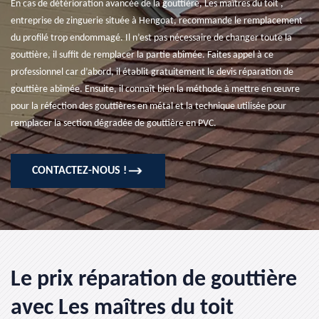
En cas de détérioration avancée de la gouttière, Les maîtres du toit ,
entreprise de zinguerie située à Hengoat, recommande le remplacement
du profilé trop endommagé. Il n’est pas nécessaire de changer toute la
gouttière, il suffit de remplacer la partie abîmée. Faites appel à ce
professionnel car d’abord, il établit gratuitement le devis réparation de
gouttière abîmée. Ensuite, il connaît bien la méthode à mettre en œuvre
pour la réfection des gouttières en métal et la technique utilisée pour
remplacer la section dégradée de gouttière en PVC.
CONTACTEZ-NOUS !
Le prix réparation de gouttière
avec Les maîtres du toit