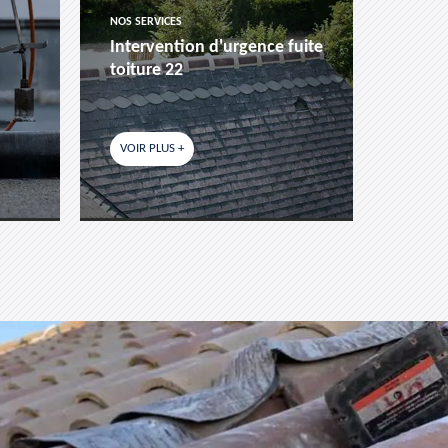
NOS SERVICES
NOS SER
Intervention d'urgence fuite
Pose 
toiture 22
fenêtr
VOIR PLUS +
VOIR P