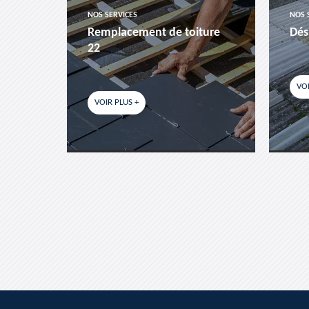
NOS SERVICES
NOS 
es-
Remplacement de toiture
Dés
22
VOI
VOIR PLUS +