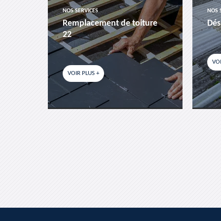
NOS SERVICES
NOS 
es-
Remplacement de toiture
Dés
22
VOI
VOIR PLUS +