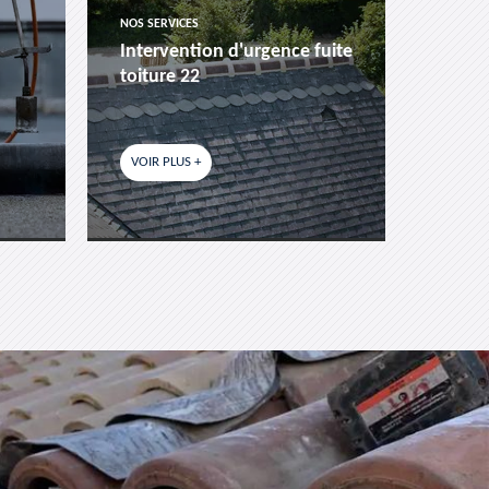
NOS SERVICES
NOS SER
Intervention d'urgence fuite
Pose 
toiture 22
fenêtr
VOIR PLUS +
VOIR P