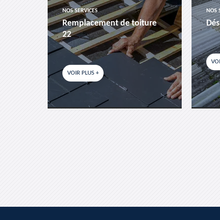
NOS SERVICES
NOS 
es-
Remplacement de toiture
Dés
22
VOI
VOIR PLUS +