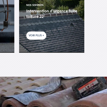
NOS SERVICES
NOS SER
Intervention d'urgence fuite
Pose 
toiture 22
fenêtr
VOIR PLUS +
VOIR P