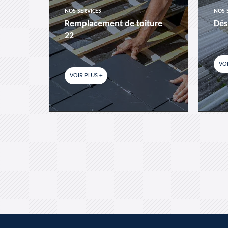
NOS SERVICES
NOS 
es-
Remplacement de toiture
Dés
22
VOI
VOIR PLUS +