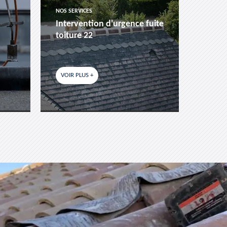
NOS SERVICES
NOS SER
Intervention d'urgence fuite
Pose 
toiture 22
fenêtr
VOIR PLUS +
VOIR P