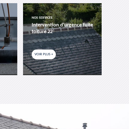
NOS SERVICES
NOS SER
Intervention d'urgence fuite
Pose 
toiture 22
fenêtr
VOIR PLUS +
VOIR P