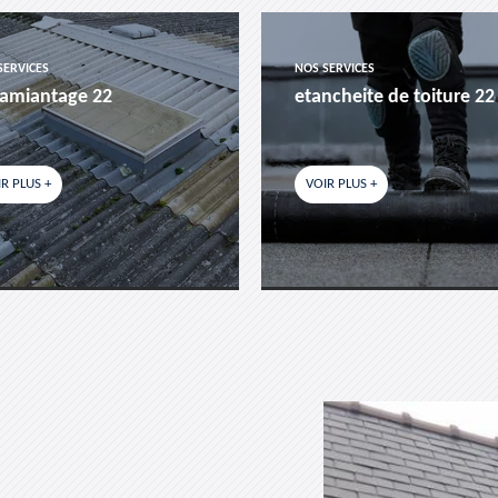
SERVICES
NOS SERVICES
amiantage 22
etancheite de toiture 22
R PLUS +
VOIR PLUS +