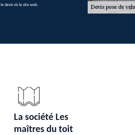
e devis vis le site web.
La société Les
maîtres du toit