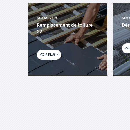
NOS SERVICES
NOS 
es-
Remplacement de toiture
Dés
22
VOI
VOIR PLUS +