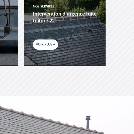
NOS SERVICES
NOS SER
Intervention d'urgence fuite
Pose 
toiture 22
fenêtr
VOIR PLUS +
VOIR P