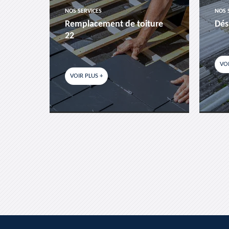
NOS SERVICES
NOS 
es-
Remplacement de toiture
Dés
22
VOI
VOIR PLUS +