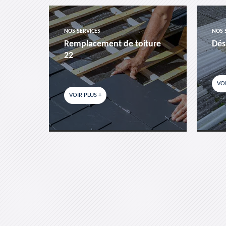
NOS SERVICES
NOS 
es-
Remplacement de toiture
Dés
22
VOI
VOIR PLUS +