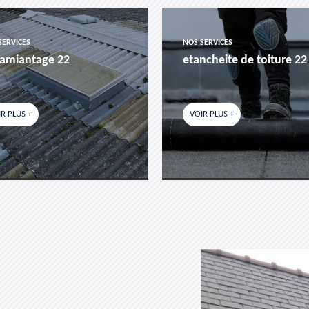
SERVICES
NOS SERVICES
amiantage 22
etancheite de toiture 22
R PLUS +
VOIR PLUS +