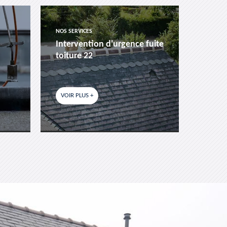
NOS SERVICES
NOS SER
Intervention d'urgence fuite
Pose 
toiture 22
fenêtr
VOIR PLUS +
VOIR P