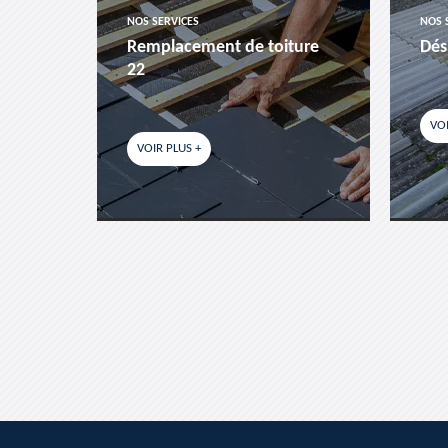
NOS SERVICES
NOS 
es-
Remplacement de toiture
Dés
22
VOI
VOIR PLUS +