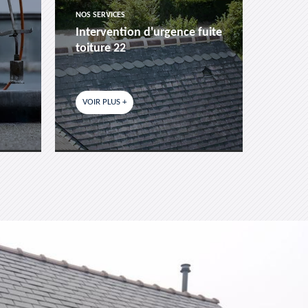
NOS SERVICES
NOS SER
Intervention d'urgence fuite
Pose 
toiture 22
fenêtr
VOIR PLUS +
VOIR P